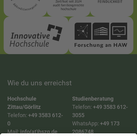
Wie du uns erreichst
Hochschule
Studienberatung
Zittau/Görlitz
Telefon:
+49 3583 612-
Telefon:
+49 3583 612-
3055
0
WhatsApp:
+49 173
Mail:
info(at)hszg.de
2086748