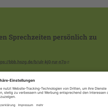
en Sprechzeiten persönlich zu
tps://bbb.hszg.de/b/ulr-kj0-rur-n7o
tps://bbb.hszg.de/b/ulr-kj0-rur-n7o
| ZI/0.01
z | GII/A205