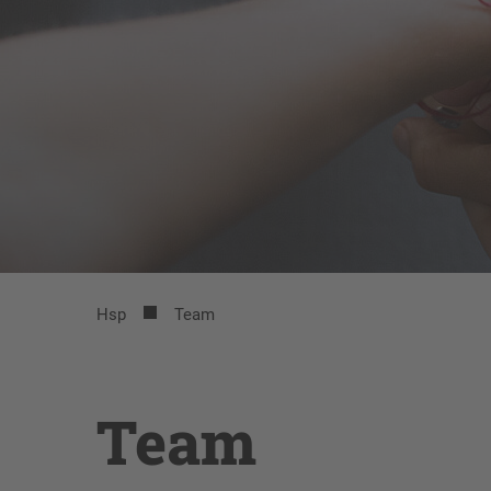
Hsp
Team
Team