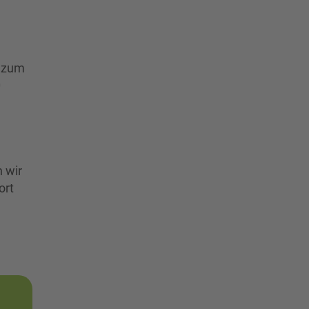
h zum
0
n wir
ort