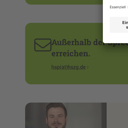
Außerhalb der Sprec
erreichen.
hsp(at)hszg.de